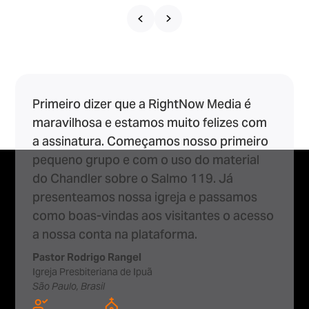
Primeiro dizer que a RightNow Media é
maravilhosa e estamos muito felizes com
a assinatura. Começamos nosso primeiro
pequeno grupo e com o uso do material
do Chandler sobre o Salmo 119. Já
presenteamos nossa igreja e passamos
como boas-vindas aos visitantes o acesso
a nossa conta na plataforma.
Pastor Rodrigo Rangel
Igreja Presbiteriana de Ipuã
São Paulo, Brasil